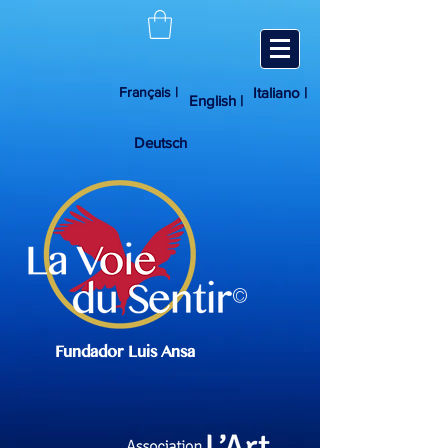
Français |
Italiano |
English |
Deutsch
©
Fundador Luis Ansa