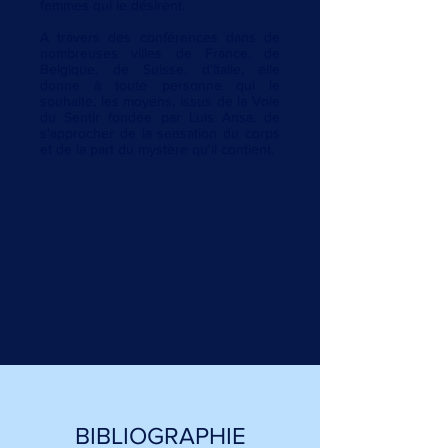
femmes qui le désirent.
A travers des conférences dans de
nombreuses villes de France, de
Belgique, de Suisse, d'Italie, elle
donne à toute personne qui le
souhaite, les moyens, issus de la Voie
du Sentir fondée par Luis Ansa, de
s'approcher de la sensation du corps
et de la part du mystère qu'il contient.
BIBLIOGRAPHIE