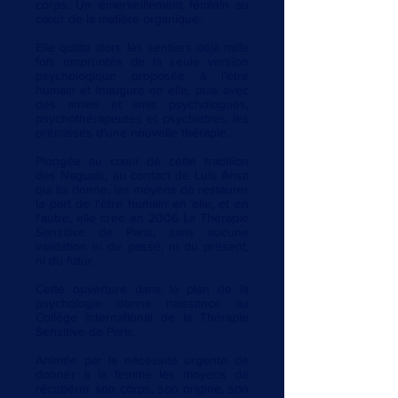
corps. Un émerveillement féminin au
cœur de la matière organique.
Elle quitte alors les sentiers déjà mille
fois empruntés de la seule version
psychologique proposée à l'être
humain et inaugure en elle, puis avec
des amies et amis psychologues,
psychothérapeutes et psychiatres, les
prémisses d'une nouvelle thérapie.
Plongée au cœur de cette tradition
des Naguals, au contact de Luis Ansa
qui lui donne, les moyens de restaurer
la part de l'être humain en elle, et en
l'autre, elle crée en 2006 La Thérapie
Sensitive de Paris, sans aucune
validation ni du passé, ni du présent,
ni du futur.
Cette ouverture dans le plan de la
psychologie donne naissance au
Collège International de la Thérapie
Sensitive de Paris.
Animée par la nécessité urgente de
donner à la femme les moyens de
récupérer son corps, son origine, son