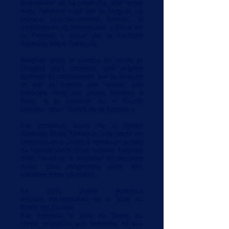
expression et sa créativité, elle reçoit
dans l'espace créé par le Nagual, un
espace spécifiquement féminin, la
mystérieuse et impensable « Roue de
la Femme » issue de la tradition
féminine Maya-Toltèque.
Baignée dans le silence du corps et
l'origine qu'il contient, une origine
ignorée et condamnée par la pensée
et par la femme elle même, elle
participe avec des amies femmes à
Paris, à la création du « Cercle
Intérieur pour l'Esprit de la Femme ».
Elle propose, issue de la lignée
féminine Maya Toltèque, une porte de
connaissance visant à restaurer la part
du féminin dans l'être humain. Féminin
dont l'oubli et la négation ne peuvent
durer plus longtemps dans nos
sociétés dites civilisées.
En 2011, Sylvie Andreux
devient responsable de la Voie du
Sentir en Europe.
Elle propose la Voie du Sentir du
corps physique aux hommes et aux