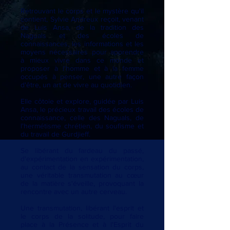
Retrouvant le corps et le mystère qu'il
contient, Sylvie Andreux reçoit, venant
de Luis Ansa, de la tradition des
Naguals et des écoles de
connaissances, les informations et les
moyens nécessaires pour apprendre
à mieux vivre dans ce monde et
proposer à l'homme et à la femme
occupés à penser, une autre façon
d'être, un art de vivre au quotidien.
Elle côtoie et explore, guidée par Luis
Ansa, le précieux travail des écoles de
connaissance, celle des Naguals, de
l'hermétisme chrétien, du soufisme et
du travail de Gurdjieff.
Se libérant du fardeau du passé,
d'expérimentation en expérimentation,
au contact de la sensation du corps,
une véritable transmutation au cœur
de la matière s'éveille, provoquant la
rencontre avec un autre cerveau.
Une transmutation, libérant l'esprit et
le corps de la solitude, pour faire
place à la Présence et à l'Esprit du