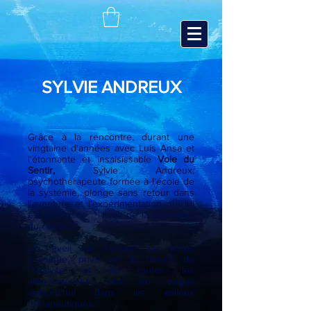
SYLVIE ANDREUX
Grâce à la rencontre, durant une
vingtaine d'années avec Luis Ansa et
l'étonnante et insaisissable
Voie du
Sentir,
Sylvie Andreux,
psychothérapeute formée à l'école de
la systémie, plonge sans retour dans
l'aventure et l'expérimentation qui lui
est proposée : l'éveil de la sensation
du corps.
Un éveil au contact du corps
physique, privé de la raison, de
l'analyse et de toutes les
interprétations très en vogue
aujourd'hui dans les milieux
thérapeutiques.