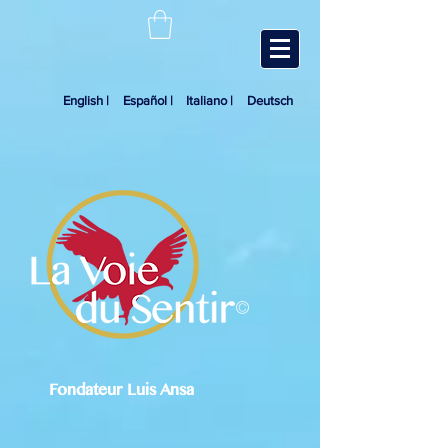
English |
Español |
Italiano |
Deutsch
©
Fondateur Luis Ansa