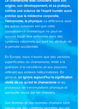
Le chamanisme était considéré dans son
origine, son développement, et sa pratique,
comme une science de l'esprit humain aussi
précise que la médecine corporelle,
l'astronomie, la physique.
La différence avec
les autres sciences est que cette
connaissance chamanique ne peut en
aucune façon être enfermée dans des
systèmes rationnels qui sont les attributs de
la pensée occidentale.
En Europe, nous n'avons que des versions
superficielles du chamanisme, limité à la
guérison, à la sorcellerie, et aux pouvoirs
référant aux extases hallucinatoires. En
général,
on ignore aujourd'hui la signification
réelle de ce qu'est le chamanisme
et les
processus de transmutations physique et
spirituelle vécus par les chamans.
Ces femmes et ces hommes chamans sont
passés par des initiations secrètes, qui ont