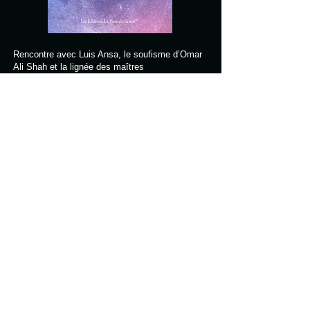
Rencontre avec Luis Ansa, le soufisme d’Omar
Ali Shah et la lignée des maîtres
Au cœur du soufisme c’est le cœur de l’Être
Humain qui voyage.
« Évoquez et aimez votre propre cœur disait-il.
L’Être humain n’est pas ce que vous croyez, il
vient d’une grandeur et il retourne vers une
grandeur et pour cela il a besoin parfois de
travailler, d’apprendre à aimer en étant
accompagné ».
1ère impression Editions Dervish Publications
1984
2ème impression Éditions La Voie du Sentir
2023
AUTRES PARUTIONS